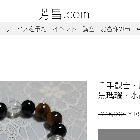
芳昌.com
サービスを予約
イベント・講座
お客様の声
A
千手観音・
黒瑪瑙・水
通
 ￥18,000 
￥16
常
価