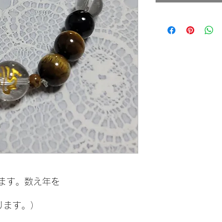
格
ます。数え年を
ります。）