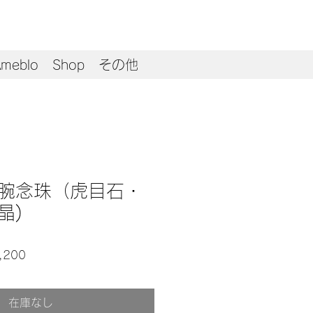
meblo
Shop
その他
腕念珠（虎目石・
晶)
セ
,200
ー
ル
在庫なし