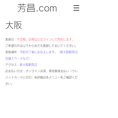
芳昌.com
大阪
実施日：
不定期。日程は公式ラインにて周知します。
​ご希望の方は以
下から友だち登録しておいてください。
実施場所：
予約完了後に
お伝えします。（新大阪駅周辺
会議スペースなど）
アクセス：
新大阪駅周辺
お支払い方法；オンライン決済、現地直接支払い（クレ
ジットカードに対応）※詳細は各メニューをご確認くだ
さい。