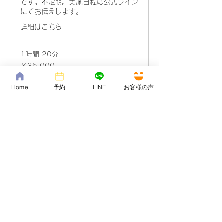
です。不定期。実施日程は公式ライン
にてお伝えします。
詳細はこちら
1時間 20分
35,000
￥35,000
円
Home
予約
LINE
お客様の声
今すぐ予約
【大阪】加持祈祷＋鑑定
90分
仏道の深い知識をもとにした人生相談
です。不定期。実施日程は公式ライン
にてお伝えします。
詳細はこちら