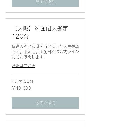
今すぐ予約
【大阪】対面個人鑑定
120分
仏道の深い知識をもとにした人生相談
です。不定期。実施日程は公式ライン
にてお伝えします。
詳細はこちら
1時間 55分
40,000
￥40,000
円
今すぐ予約