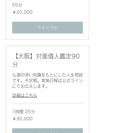
55分
20,000
￥20,000
円
今すぐ予約
【大阪】対面個人鑑定90
分
仏道の深い知識をもとにした人生相談
です。不定期。実施日程は公式ライン
にてお伝えします。
詳細はこちら
1時間 25分
30,000
￥30,000
円