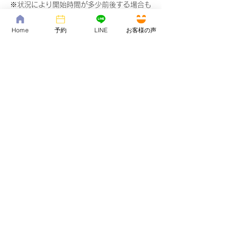
※状況により開始時間が多少前後する場合も
ございますので予めご了承ください。
Home
予約
LINE
お客様の声
★セッション代は、オンライン決済（クレジ
ットカード、PayPal）、銀行振込にて承っ
ております。入金確認ができていない場合
は、セッション開始できませんので、ご注意
ください。また、こちらから、お支払確認を
することがございますが、ご了承ください。
連絡先
ysymy.631412@gmail.com
日本、〒743-0011 山口県光市光井５６３
−１０