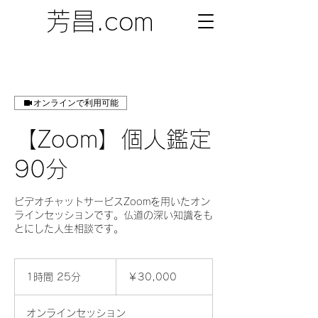
芳昌.com
オンラインで利用可能
【Zoom】個人鑑定
90分
ビデオチャットサービスZoomを用いたオン
ラインセッションです。仏道の深い知識をも
とにした人生相談です。
30,000
円
1時間 25分
1
￥30,000
時
2
オンラインセッション
5