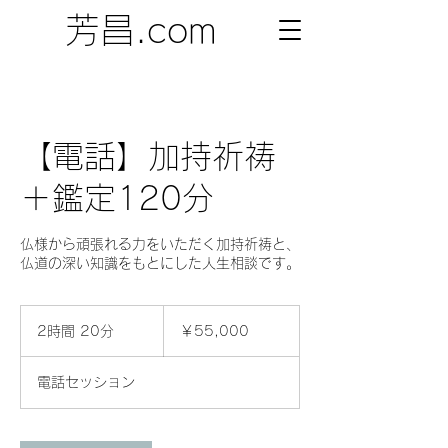
芳昌.com
【電話】加持祈祷
＋鑑定120分
仏様から頑張れる力をいただく加持祈祷と、
仏道の深い知識をもとにした人生相談です。
55,000
円
2時間 20分
2
￥55,000
時
間
電話セッション
2
0
分