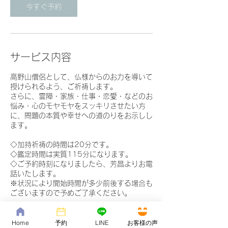
今すぐ予約
サービス内容
高野山僧侶として、仏様からのお力を導いて
授けられるよう、ご祈祷します。
さらに、霊障・家族・仕事・恋愛・などのお
悩み・心のモヤモヤをスッキリさせたい方
に、問題の本質や幸せへの道のりをお示しし
ます。
◇加持祈祷の時間は20分です。
◇鑑定時間は実質115分になります。
◇ご予約時刻になりましたら、芳昌よりお電
話いたします。
※状況により開始時間が多少前後する場合も
ございますので予めご了承ください。
★セッション代は、オンライン決済（クレジ
ットカード、PayPal）、銀行振込にて承っ
Home
予約
LINE
お客様の声