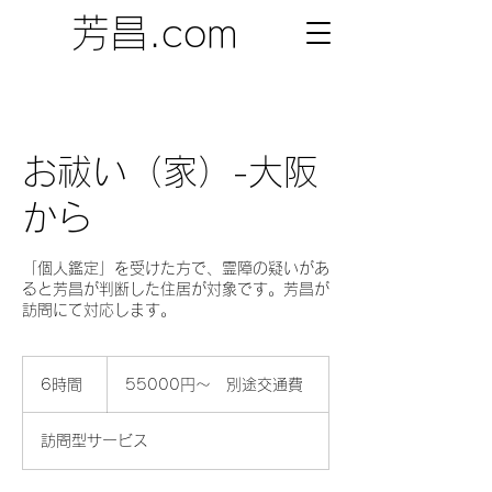
芳昌.com
お祓い（家）-大阪
から
「個人鑑定」を受けた方で、霊障の疑いがあ
ると芳昌が判断した住居が対象です。芳昌が
訪問にて対応します。
55000
円〜
6時間
6
55000円〜 別途交通費
別
時
途
交
間
通
訪問型サービス
費