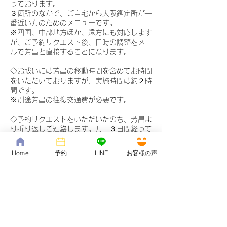
っております。
３箇所のなかで、ご自宅から大阪鑑定所が一
番近い方のためのメニューです。
※四国、中部地方ほか、遠方にも対応します
が、ご予約リクエスト後、日時の調整をメー
ルで芳昌と直接することになります。
◇お祓いには芳昌の移動時間を含めてお時間
をいただいておりますが、実施時間は約２時
間です。
※別途芳昌の往復交通費が必要です。
◇予約リクエストをいただいたのち、芳昌よ
り折り返しご連絡します。万一３日間経って
もご連絡がない場合は恐れ入りますが、再度
連絡してください。
Home
予約
LINE
お客様の声
◇セッション代は、当日現地にて現金または
クレジットカードVisa/MasterVISA、
MasterCard、American Express、JCB、
Diners Club、Discover）、電子決済PayPay
にてお支払いください。
※当日の状況、内容によっては、追加料金が